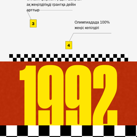
ақ жеңілдігіңді грантқа дейін
арттыр
Олимпиадада 100%
жеңіс кепілдігі