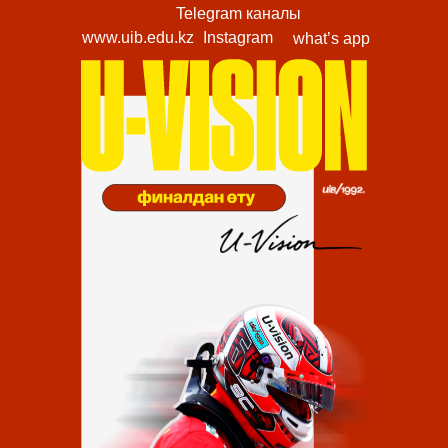
Telegram каналы
www.uib.edu.kz
Instagram
what’s app