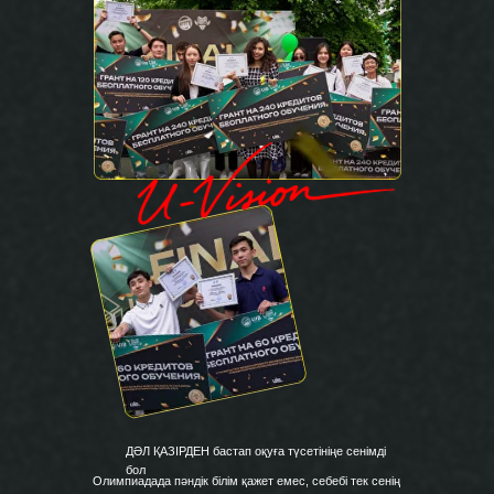
ДӘЛ ҚАЗІРДЕН бастап оқуға түсетініңе сенімді
бол
Олимпиадада пәндік білім қажет емес, себебі тек сенің