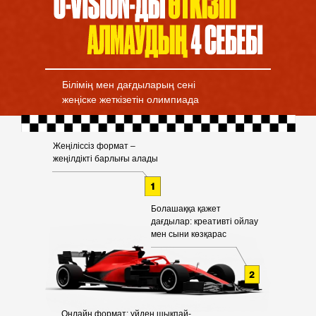
Білімің мен дағдыларың сені
жеңіске жеткізетін олимпиада
Жеңіліссіз формат –
жеңілдікті барлығы алады
Болашаққа қажет
дағдылар: креативті ойлау
мен сыни көзқарас
Онлайн формат: үйден шықпай-