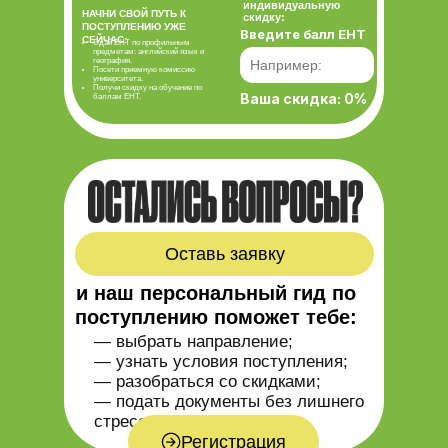
индивидуальную
НАЧНИ СВОЙ ПУТЬ К
скидку:
ПОСТУПЛЕНИЮ УЖЕ
Введите балл ЕНТ
СЕЙЧАС:
Сдай ЕНТ по профильным
предметам: английский язык и
география.
Посети приемную комиссию
университета.
Получи скидку на обучение по
Ваша скидка:
0%
баллам ЕНТ.
Оставь заявку
и наш персональный гид по
поступлению поможет тебе:
— выбрать направление;
— узнать условия поступления;
— разобраться со скидками;
— подать документы без лишнего
стресса.
Регистрация