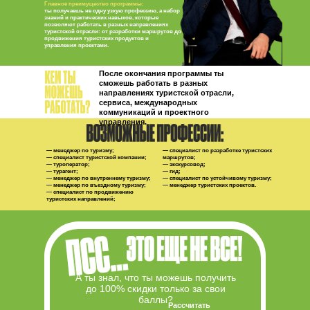
Главное преимущество программы:
ты получаешь не одну узкую профессию, а набор
знаний и практических навыков, которые
позволяют работать в разных направлениях
туристской отрасли: от разработки маршрутов до
продвижения туристских продуктов и
управления проектами.
После окончания программы ты
сможешь работать в разных
направлениях туристской отрасли,
сервиса, международных
коммуникаций и проектного
управления.
— менеджер по туризму;
— специалист по разработке туристских
— специалист туристской компании;
маршрутов;
— туроператор;
— экскурсовод;
— турагент;
— гид;
— менеджер по внутреннему туризму;
— специалист по устойчивому туризму;
— менеджер по въездному туризму;
— менеджер туристских проектов.
— специалист по продвижению
туристских направлений;
А ты знал, что ты можешь получить
до 100% скидки только за свои
баллы?
Рассчитать