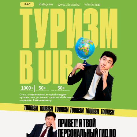
KAZ
1000+
50+
50+
Стань специалистом, который создает
путешествия, развивает туристский бизнес и
открывает Казахстан миру.