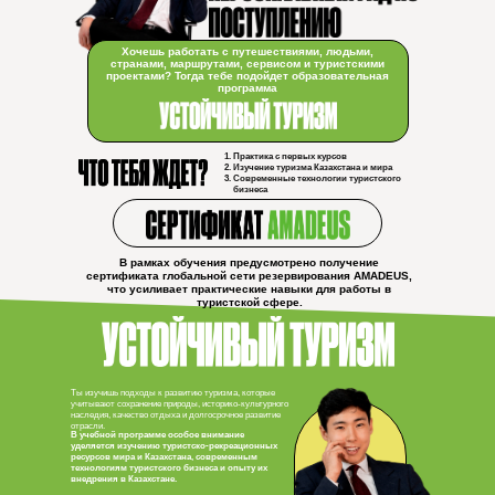
Хочешь работать с путешествиями, людьми,
странами, маршрутами, сервисом и туристскими
проектами? Тогда тебе подойдет образовательная
программа
Практика с первых курсов
Изучение туризма Казахстана и мира
Современные технологии туристского
бизнеса
В рамках обучения предусмотрено получение
сертификата глобальной сети резервирования AMADEUS,
что усиливает практические навыки для работы в
туристской сфере.
Ты изучишь подходы к развитию туризма, которые
учитывают сохранение природы, историко-культурного
наследия, качество отдыха и долгосрочное развитие
отрасли.
В учебной программе особое внимание
уделяется изучению туристско-рекреационных
ресурсов мира и Казахстана, современным
технологиям туристского бизнеса и опыту их
внедрения в Казахстане.