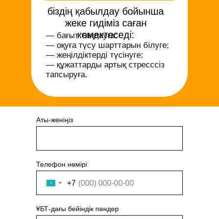
біздің қабылдау бойынша
жеке гидіміз саған
көмектеседі:
— бағыт таңдауға;
— оқуға түсу шарттарын білуге;
— жеңілдіктерді түсінуге;
— құжаттарды артық стресссіз
тапсыруға.
Аты-жөніңіз
Телефон нөмірі
+7
ҰБТ-дағы бейіндік пәндер