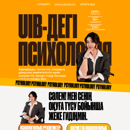
1000+
табысты
түлек
50+
тәжірибелі
оқытушы
125+
серіктес компания
Адамдарды түсінетін, олардың
дамуына көмектесетін және
әлеуметтік процестерді басқара
алатын маман бол.