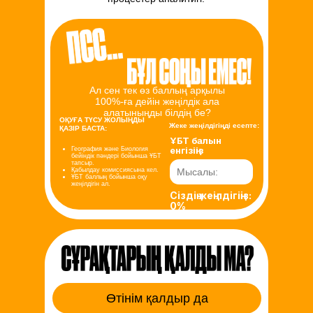
Ал сен тек өз баллың арқылы
100%-ға дейін жеңілдік ала
алатыныңды білдің бе?
ОҚУҒА ТҮСУ ЖОЛЫҢДЫ
Жеке жеңілдігіңді есепте:
ҚАЗІР БАСТА:
ҰБТ балын
енгізіңіз
География және Биология
бейіндік пәндері бойынша ҰБТ
тапсыр.
Қабылдау комиссиясына кел.
ҰБТ баллың бойынша оқу
жеңілдігін ал.
Сіздің жеңілдігіңіз:
0%
Өтінім қалдыр да