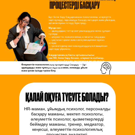
Бұл білім беру бағдарламасы психологияны, әлеуметтік
зерттеулерді, персоналды басқару негіздерін және ұйымдық
ортамен жұмыс істеуді біріктіреді.
Мұнда сен:
— адамдардың топтар мен ұжымдардағы мінез-құлқын
түсінуді;
— әлеуметтік-психологиялық климатты талдауды;
— қақтығыстармен және коммуникациямен жұмыс
істеуді;
— қызметкерлер мен командалардың мотивациясын
зерттеуді үйренесің.
Бағдарламаның басты артықшылығы:
сен HR, білім беру, бизнес, әлеуметтік жобалар,
персоналды басқару, аналитика және ұйымдық
психология салаларына қажет дағдыларды
Әлеуметтік-психологиялық процестерді басқару — бұл
меңгересің.
адамдарды жеке тұлға ретінде ғана емес, команда, ұйым
және қоғам ішінде түсіне білу.
HR-маман, ұйымдық психолог, персоналды
басқару маманы, мектеп психологы,
әлеуметтік психолог, қызметкерлерді
бейімдеу маманы, тренер, медиатор,
кеңесші, әлеуметтік-психологиялық
процестер аналитигі.