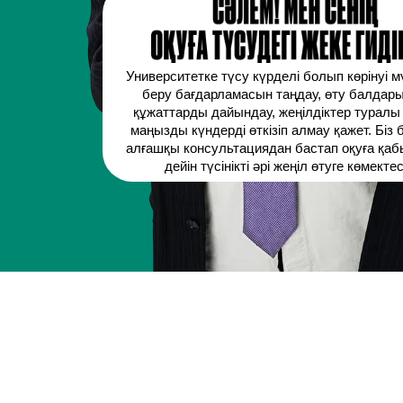
Университетке түсу күрделі болып көрінуі мү
беру бағдарламасын таңдау, өту балдарын
құжаттарды дайындау, жеңілдіктер туралы 
маңызды күндерді өткізіп алмау қажет. Біз
алғашқы консультациядан бастап оқуға қаб
дейін түсінікті әрі жеңіл өтуге көмектес