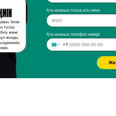
Ата-ананың толық аты-жөні
мкін: білім
 түсіну,
білу және
Ата-ананың телефон нөмірі
 бұл жолды
ылданғанға
+7
еміз.
Жең