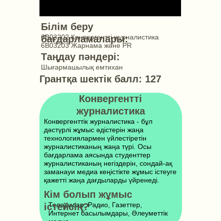
Білім беру
6B03202 Конвергентті журналистика
бағдарламалары:
6B03203 Жарнама және PR
Таңдау пәндері:
Шығармашылық емтихан
Грантқа шектік балл:
127
Конвергентті
журналистика
Конвергенттік журналистика - бұл
дәстүрлі жұмыс әдістерін жаңа
технологиялармен үйлестіретін
журналистиканың жаңа түрі. Осы
бағдарлама аясында студенттер
журналистиканың негіздерін, сондай-ақ
заманауи медиа кеңістікте жұмыс істеуге
қажетті жаңа дағдыларды үйренеді.
Кім болып жұмыс
Теледидар, Радио, Газеттер,
істейсің?
Интернет басылымдары, Әлеуметтік