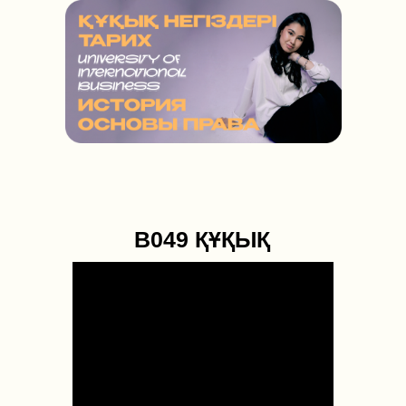
В049 ҚҰҚЫҚ