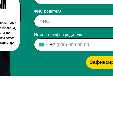
ФИО родителя
сложным:
е баллы,
и и не
Номер телефон родителя
ти этот
тации до
+7
Зафиксир